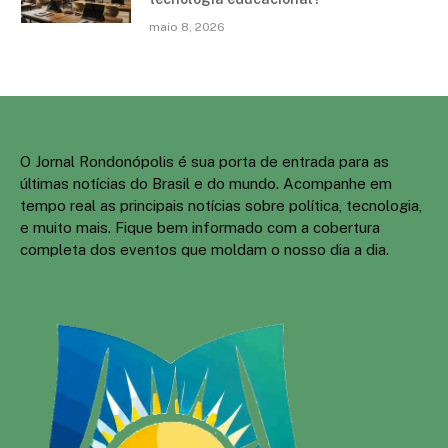
maio 8, 2026
O Jornal Rondonópolis é sua porta de entrada para as
últimas notícias do Brasil e do mundo. Acompanhe em
tempo real as principais notícias sobre política, tecnologia,
e muito mais. Fique bem informado com a cobertura
completa dos eventos que moldam o nosso dia a dia.