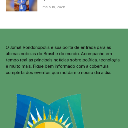
maio 15, 2025
O Jornal Rondonópolis é sua porta de entrada para as
últimas notícias do Brasil e do mundo. Acompanhe em
tempo real as principais notícias sobre política, tecnologia,
e muito mais. Fique bem informado com a cobertura
completa dos eventos que moldam o nosso dia a dia.