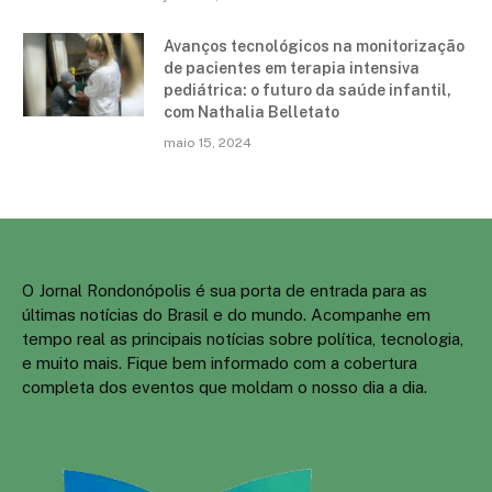
Avanços tecnológicos na monitorização
de pacientes em terapia intensiva
pediátrica: o futuro da saúde infantil,
com Nathalia Belletato
maio 15, 2024
O Jornal Rondonópolis é sua porta de entrada para as
últimas notícias do Brasil e do mundo. Acompanhe em
tempo real as principais notícias sobre política, tecnologia,
e muito mais. Fique bem informado com a cobertura
completa dos eventos que moldam o nosso dia a dia.