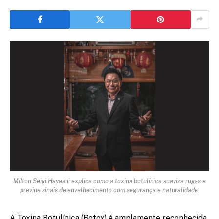
Milton Seigi Hayashi explica como a toxina botulínica suaviza rugas e
previne sinais de envelhecimento com segurança e naturalidade.
A Toxina Botulínica (Botox) é amplamente reconhecida