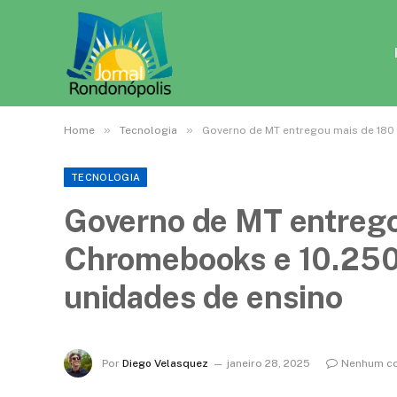
»
»
Home
Tecnologia
Governo de MT entregou mais de 180
TECNOLOGIA
Governo de MT entrego
Chromebooks e 10.250
unidades de ensino
Por
Diego Velasquez
janeiro 28, 2025
Nenhum co