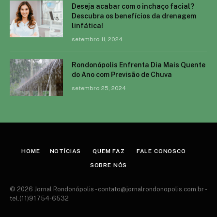
Deseja acabar com o inchaço facial?
Descubra os benefícios da drenagem
linfática!
setembro 11, 2024
Rondonópolis Enfrenta Dia Mais Quente
do Ano com Previsão de Chuva
setembro 25, 2024
HOME
NOTÍCIAS
QUEM FAZ
FALE CONOSCO
SOBRE NÓS
© 2026 Jornal Rondonópolis -
contato@jornalrondonopolis.com.br
-
tel.(11)91754-6532