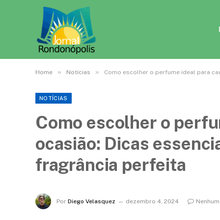
»
»
Home
Notícias
Como escolher o perfume ideal para cada
NOTÍCIAS
Como escolher o perfu
ocasião: Dicas essencia
fragrância perfeita
Por
Diego Velasquez
dezembro 4, 2024
Nenhum 