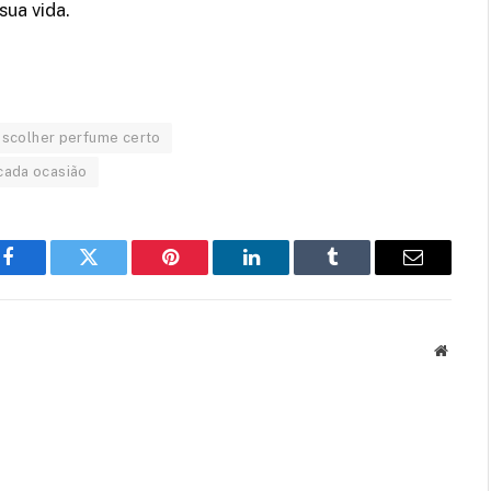
ua vida.
escolher perfume certo
cada ocasião
Facebook
Twitter
Pinterest
LinkedIn
Tumblr
Email
Websit