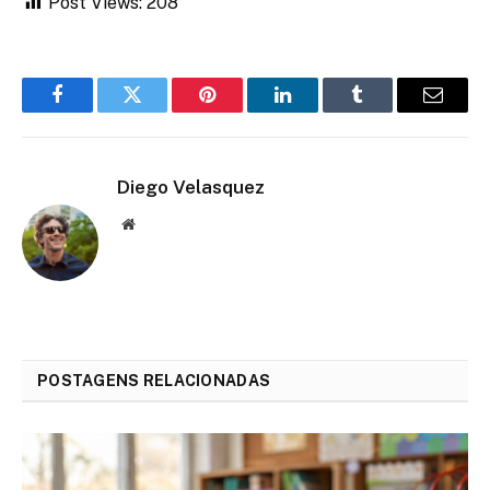
Post Views:
208
Facebook
Twitter
Pinterest
LinkedIn
Tumblr
Email
Diego Velasquez
Website
POSTAGENS RELACIONADAS