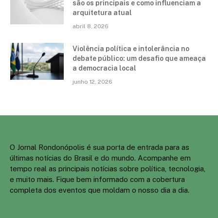
são os principais e como influenciam a
arquitetura atual
abril 8, 2026
Violência política e intolerância no
debate público: um desafio que ameaça
a democracia local
junho 12, 2026
O Jornal Rondonópolis é sua porta de entrada para as
últimas notícias do Brasil e do mundo. Acompanhe em
tempo real as principais notícias sobre política, tecnologia,
e muito mais. Fique bem informado com a cobertura
completa dos eventos que moldam o nosso dia a dia.