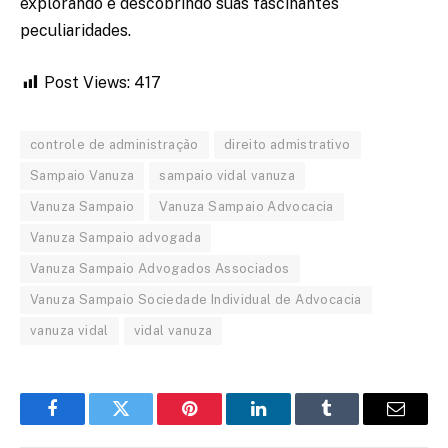
explorando e descobrindo suas fascinantes
peculiaridades.
Post Views:
417
controle de administração
direito admistrativo
Sampaio Vanuza
sampaio vidal vanuza
Vanuza Sampaio
Vanuza Sampaio Advocacia
Vanuza Sampaio advogada
Vanuza Sampaio Advogados Associados
Vanuza Sampaio Sociedade Individual de Advocacia
vanuza vidal
vidal vanuza
Facebook
Twitter
Pinterest
LinkedIn
Tumblr
Email