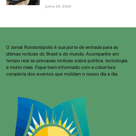
junho 26, 2026
O Jornal Rondonópolis é sua porta de entrada para as
últimas notícias do Brasil e do mundo. Acompanhe em
tempo real as principais notícias sobre política, tecnologia,
e muito mais. Fique bem informado com a cobertura
completa dos eventos que moldam o nosso dia a dia.