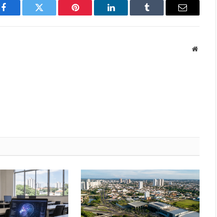
Facebook
Twitter
Pinterest
LinkedIn
Tumblr
Email
Websit