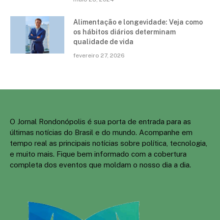
Alimentação e longevidade: Veja como
os hábitos diários determinam
qualidade de vida
fevereiro 27, 2026
O Jornal Rondonópolis é sua porta de entrada para as
últimas notícias do Brasil e do mundo. Acompanhe em
tempo real as principais notícias sobre política, tecnologia,
e muito mais. Fique bem informado com a cobertura
completa dos eventos que moldam o nosso dia a dia.