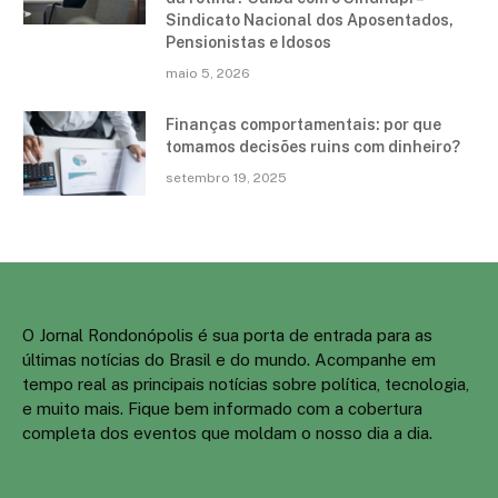
Sindicato Nacional dos Aposentados,
Pensionistas e Idosos
maio 5, 2026
Finanças comportamentais: por que
tomamos decisões ruins com dinheiro?
setembro 19, 2025
O Jornal Rondonópolis é sua porta de entrada para as
últimas notícias do Brasil e do mundo. Acompanhe em
tempo real as principais notícias sobre política, tecnologia,
e muito mais. Fique bem informado com a cobertura
completa dos eventos que moldam o nosso dia a dia.