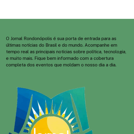
O Jornal Rondonópolis é sua porta de entrada para as
últimas notícias do Brasil e do mundo. Acompanhe em
tempo real as principais notícias sobre política, tecnologia,
e muito mais. Fique bem informado com a cobertura
completa dos eventos que moldam o nosso dia a dia.