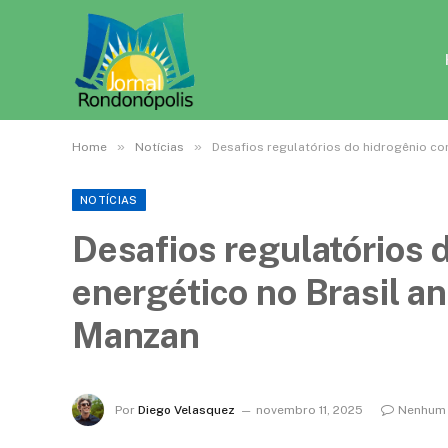
»
»
Home
Notícias
Desafios regulatórios do hidrogênio co
NOTÍCIAS
Desafios regulatórios 
energético no Brasil a
Manzan
Por
Diego Velasquez
novembro 11, 2025
Nenhum 