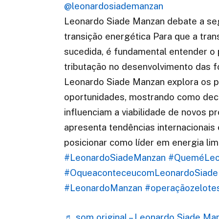
@leonardosiademanzan
Leonardo Siade Manzan debate a seg
transição energética Para que a tran
sucedida, é fundamental entender o 
tributação no desenvolvimento das f
Leonardo Siade Manzan explora os pr
oportunidades, mostrando como deci
influenciam a viabilidade de novos p
apresenta tendências internacionais
posicionar como líder em energia lim
#LeonardoSiadeManzan
#QueméLeo
#OqueaconteceucomLeonardoSiad
#LeonardoManzan
#operaçãozelote
♬ som original – Leonardo Siade Ma