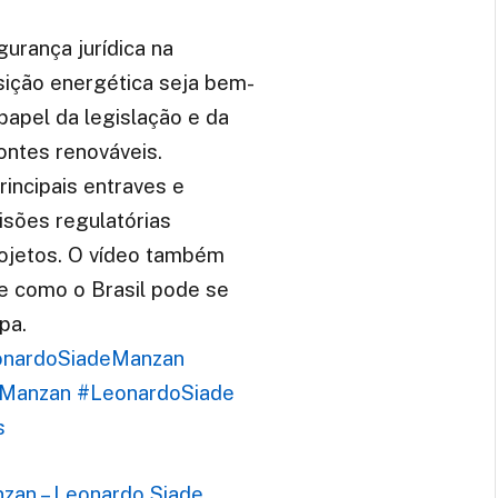
urança jurídica na
sição energética seja bem-
papel da legislação e da
ontes renováveis.
incipais entraves e
sões regulatórias
rojetos. O vídeo também
 e como o Brasil pode se
pa.
nardoSiadeManzan
eManzan
#LeonardoSiade
s
nzan – Leonardo Siade