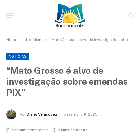
»
»
Home
Notícias
“Mato Grosso é alvo de investigação sobre emendas PIX”
NOTÍCIAS
“Mato Grosso é alvo de
investigação sobre emendas
PIX”
Por
Diego Velasquez
dezembro 11, 2025
Nenhum comentário
2 Mins de leitura