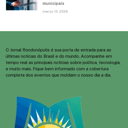
municipais
março 13, 2026
O Jornal Rondonópolis é sua porta de entrada para as
últimas notícias do Brasil e do mundo. Acompanhe em
tempo real as principais notícias sobre política, tecnologia,
e muito mais. Fique bem informado com a cobertura
completa dos eventos que moldam o nosso dia a dia.