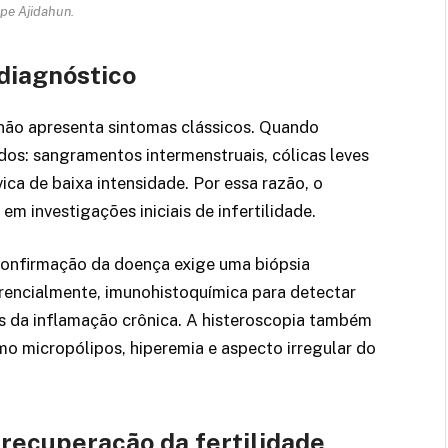
pe Ajidahun.
 diagnóstico
 não apresenta sintomas clássicos. Quando
dos: sangramentos intermenstruais, cólicas leves
vica de baixa intensidade. Por essa razão, o
m investigações iniciais de infertilidade.
confirmação da doença exige uma biópsia
erencialmente, imunohistoquímica para detectar
as da inflamação crônica. A histeroscopia também
omo micropólipos, hiperemia e aspecto irregular do
recuperação da fertilidade