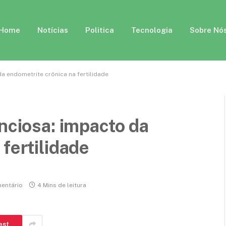
Home
Notícias
Politica
Tecnologia
Sobre Nó
da endometrite crônica na fertilidade
enciosa: impacto da
fertilidade
entário
4 Mins de leitura
est