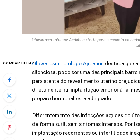
Oluwatosin Tolulope Ajidahun alerta para o impacto da endom
si
Oluwatosin Tolulope Ajidahun
destaca que a 
COMPARTILHAR
silenciosa, pode ser uma das principais barre
persistente do revestimento uterino prejudica
diretamente na implantação embrionária, me
preparo hormonal está adequado.
Diferentemente das infecções agudas do úter
de forma sutil, sem sintomas intensos. Por i
implantação recorrentes ou infertilidade in