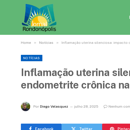
»
»
Home
Notícias
Inflamação uterina silenciosa: impacto 
NOTÍCIAS
Inflamação uterina sil
endometrite crônica na 
Por
Diego Velasquez
julho 28, 2025
Nenhum com
Facebook
Twitter
Pinter