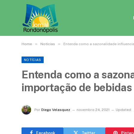
»
»
Home
Notícias
Entenda como a sazonalidade influenci
NOTÍCIAS
Entenda como a sazonal
importação de bebidas 
Por
Diego Velasquez
novembro 24, 2021
Updated:
Facebook
Twitter
Pinter