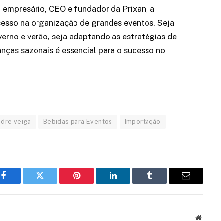
 empresário, CEO e fundador da Prixan, a
ucesso na organização de grandes eventos. Seja
verno e verão, seja adaptando as estratégias de
ças sazonais é essencial para o sucesso no
ndre veiga
Bebidas para Eventos
Importação
Facebook
Twitter
Pinterest
LinkedIn
Tumblr
Email
Websit