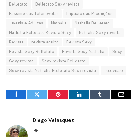
Belletato
Belletato Sexy revista
Fascínio das Telenovelas
Impacto das Produções
Juvenis e Adultas
Nathalia
Nathalia Belletato
Nathalia Belletato Revista Sexy
Nathalia Sexy revista
Revista
revista adulto
Revista Sexy
Revista Sexy Belletato
Revista Sexy Nathalia
Sexy
Sexy revista
Sexy revista Belletato
Sexy revista Nathalia Belletato Sexy revista
Televisão
Facebook
Twitter
Pinterest
LinkedIn
Tumblr
Email
Diego Velasquez
Website