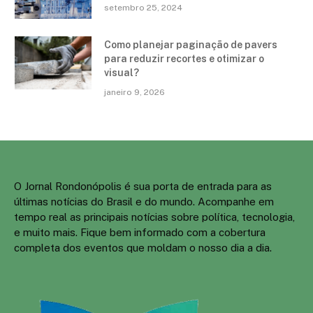
setembro 25, 2024
Como planejar paginação de pavers
para reduzir recortes e otimizar o
visual?
janeiro 9, 2026
O Jornal Rondonópolis é sua porta de entrada para as
últimas notícias do Brasil e do mundo. Acompanhe em
tempo real as principais notícias sobre política, tecnologia,
e muito mais. Fique bem informado com a cobertura
completa dos eventos que moldam o nosso dia a dia.