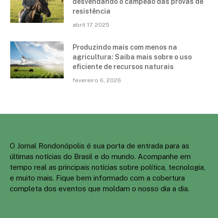
desvendando o campeão das provas de
resistência
abril 17, 2025
Produzindo mais com menos na
agricultura: Saiba mais sobre o uso
eficiente de recursos naturais
fevereiro 6, 2026
O Jornal Rondonópolis é sua porta de entrada para as
últimas notícias do Brasil e do mundo. Acompanhe em
tempo real as principais notícias sobre política, tecnologia,
e muito mais. Fique bem informado com a cobertura
completa dos eventos que moldam o nosso dia a dia.