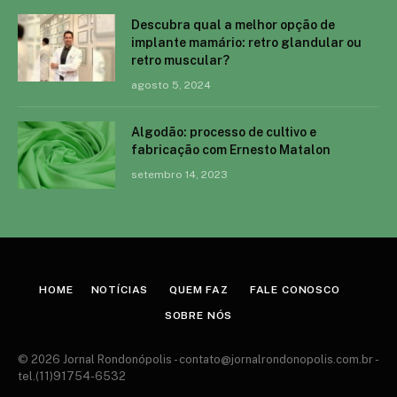
Descubra qual a melhor opção de
implante mamário: retro glandular ou
retro muscular?
agosto 5, 2024
Algodão: processo de cultivo e
fabricação com Ernesto Matalon
setembro 14, 2023
HOME
NOTÍCIAS
QUEM FAZ
FALE CONOSCO
SOBRE NÓS
© 2026 Jornal Rondonópolis -
contato@jornalrondonopolis.com.br
-
tel.(11)91754-6532