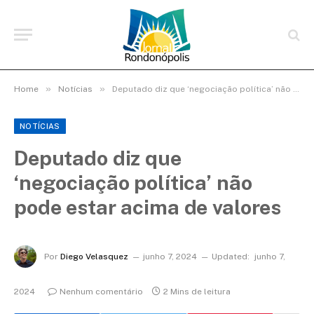
»
»
Home
Notícias
Deputado diz que ‘negociação política’ não pode estar acima de valores
NOTÍCIAS
Deputado diz que
‘negociação política’ não
pode estar acima de valores
Por
Diego Velasquez
junho 7, 2024
Updated:
junho 7,
2024
Nenhum comentário
2 Mins de leitura