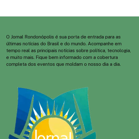
O Jornal Rondonópolis é sua porta de entrada para as
últimas notícias do Brasil e do mundo. Acompanhe em
tempo real as principais notícias sobre política, tecnologia,
e muito mais. Fique bem informado com a cobertura
completa dos eventos que moldam o nosso dia a dia.