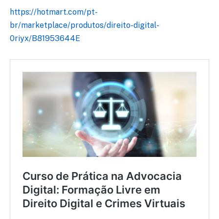
https://hotmart.com/pt-
br/marketplace/produtos/direito-digital-
0riyx/B81953644E