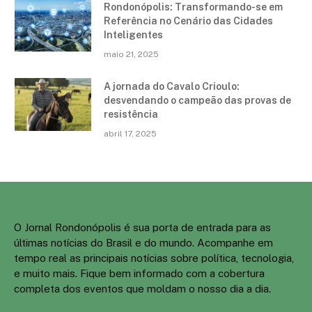
Rondonópolis: Transformando-se em
Referência no Cenário das Cidades
Inteligentes
maio 21, 2025
A jornada do Cavalo Crioulo:
desvendando o campeão das provas de
resistência
abril 17, 2025
O Jornal Rondonópolis é sua porta de entrada para as
últimas notícias do Brasil e do mundo. Acompanhe em
tempo real as principais notícias sobre política, tecnologia,
e muito mais. Fique bem informado com a cobertura
completa dos eventos que moldam o nosso dia a dia.