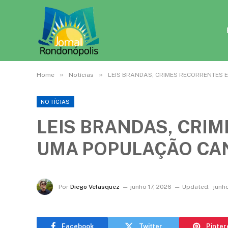
»
»
Home
Notícias
LEIS BRANDAS, CRIMES RECORRENTES
NOTÍCIAS
LEIS BRANDAS, CRI
UMA POPULAÇÃO CA
Por
Diego Velasquez
junho 17, 2026
Updated:
junho
Facebook
Twitter
Pinter