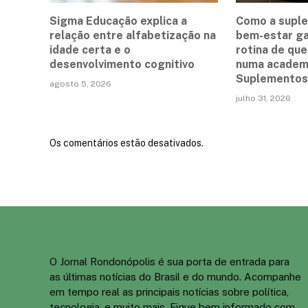
Sigma Educação explica a
Como a supl
relação entre alfabetização na
bem-estar g
idade certa e o
rotina de qu
desenvolvimento cognitivo
numa academi
Suplementos 
agosto 5, 2026
julho 31, 2026
Os comentários estão desativados.
O Jornal Rondonópolis é sua porta de entrada para
as últimas notícias do Brasil e do mundo. Acompanhe
em tempo real as principais notícias sobre política,
tecnologia, e muito mais. Fique bem informado com