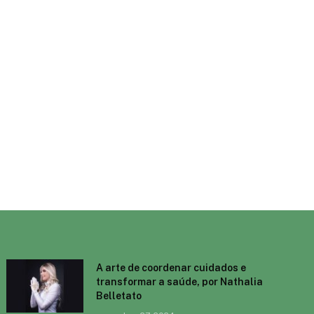
A arte de coordenar cuidados e
transformar a saúde, por Nathalia
Belletato