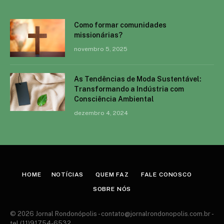
Como formar comunidades
missionárias?
novembro 5, 2025
As Tendências de Moda Sustentável:
Transformando a Indústria com
Consciência Ambiental
dezembro 4, 2024
HOME
NOTÍCIAS
QUEM FAZ
FALE CONOSCO
SOBRE NÓS
© 2026 Jornal Rondonópolis -
contato@jornalrondonopolis.com.br
-
tel.(11)91754-6532