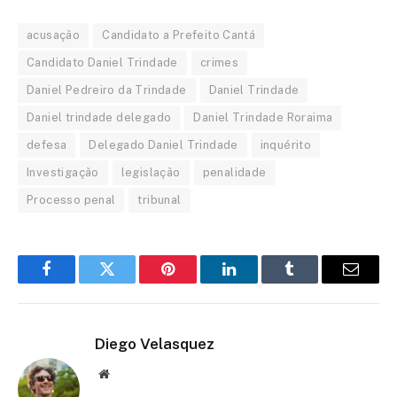
acusação
Candidato a Prefeito Cantá
Candidato Daniel Trindade
crimes
Daniel Pedreiro da Trindade
Daniel Trindade
Daniel trindade delegado
Daniel Trindade Roraima
defesa
Delegado Daniel Trindade
inquérito
Investigação
legislação
penalidade
Processo penal
tribunal
Facebook
Twitter
Pinterest
LinkedIn
Tumblr
Email
Diego Velasquez
Website