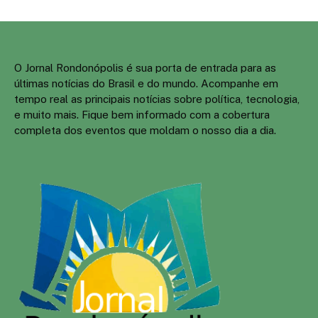
O Jornal Rondonópolis é sua porta de entrada para as
últimas notícias do Brasil e do mundo. Acompanhe em
tempo real as principais notícias sobre política, tecnologia,
e muito mais. Fique bem informado com a cobertura
completa dos eventos que moldam o nosso dia a dia.