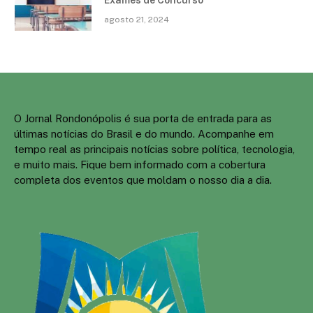
Exames de Concurso
agosto 21, 2024
O Jornal Rondonópolis é sua porta de entrada para as
últimas notícias do Brasil e do mundo. Acompanhe em
tempo real as principais notícias sobre política, tecnologia,
e muito mais. Fique bem informado com a cobertura
completa dos eventos que moldam o nosso dia a dia.