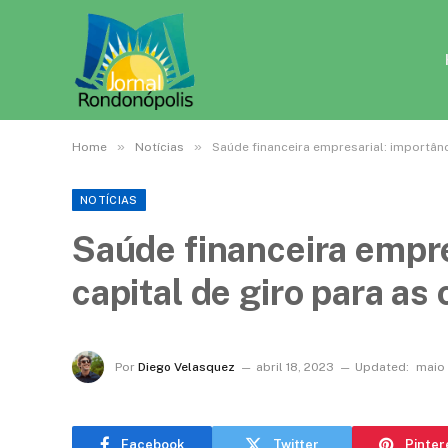
»
»
Home
Notícias
Saúde financeira empresarial: importânc
NOTÍCIAS
Saúde financeira empre
capital de giro para as
Por
Diego Velasquez
abril 18, 2023
Updated:
maio 
Facebook
Twitter
Pinter