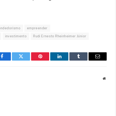
ndedorismo
empreender
investimento
Rudi Ernesto Rheinheimer Júnior
Facebook
Twitter
Pinterest
LinkedIn
Tumblr
Email
Websit