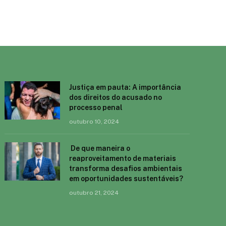
Justiça em pauta: A importância
dos direitos do acusado no
processo penal
outubro 10, 2024
De que maneira o
reaproveitamento de materiais
transforma desafios ambientais
em oportunidades sustentáveis?
outubro 21, 2024