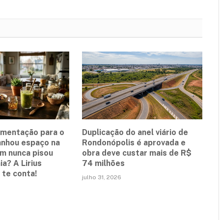
ementação para o
Duplicação do anel viário de
anhou espaço na
Rondonópolis é aprovada e
em nunca pisou
obra deve custar mais de R$
a? A Lirius
74 milhões
te conta!
julho 31, 2026