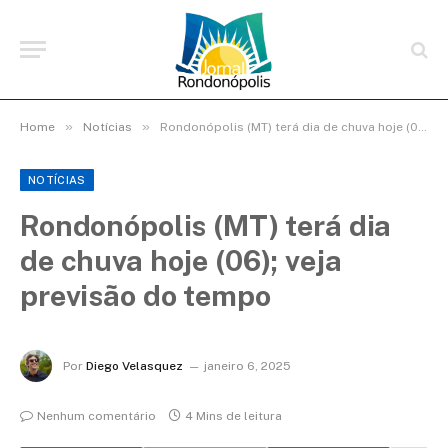
»
»
Home
Notícias
Rondonópolis (MT) terá dia de chuva hoje (06); veja previsão do tempo
NOTÍCIAS
Rondonópolis (MT) terá dia
de chuva hoje (06); veja
previsão do tempo
Por
Diego Velasquez
janeiro 6, 2025
Nenhum comentário
4 Mins de leitura