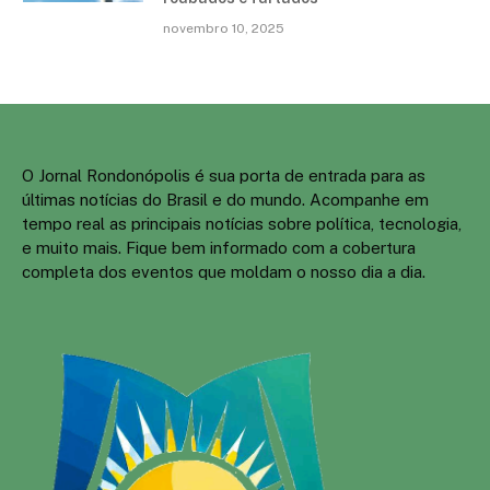
novembro 10, 2025
O Jornal Rondonópolis é sua porta de entrada para as
últimas notícias do Brasil e do mundo. Acompanhe em
tempo real as principais notícias sobre política, tecnologia,
e muito mais. Fique bem informado com a cobertura
completa dos eventos que moldam o nosso dia a dia.