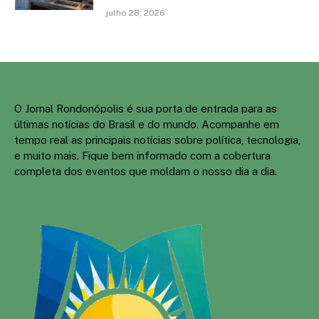
julho 28, 2026
O Jornal Rondonópolis é sua porta de entrada para as
últimas notícias do Brasil e do mundo. Acompanhe em
tempo real as principais notícias sobre política, tecnologia,
e muito mais. Fique bem informado com a cobertura
completa dos eventos que moldam o nosso dia a dia.