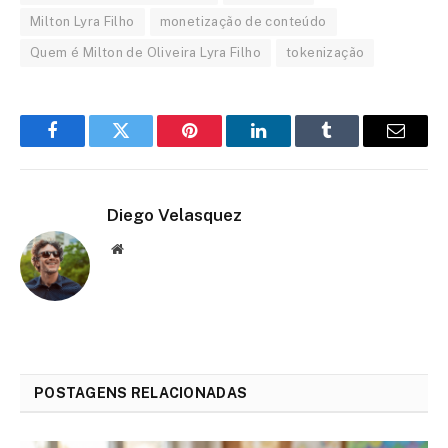
Milton Lyra Filho
monetização de conteúdo
Quem é Milton de Oliveira Lyra Filho
tokenização
Facebook
Twitter
Pinterest
LinkedIn
Tumblr
Email
Diego Velasquez
Website
POSTAGENS RELACIONADAS