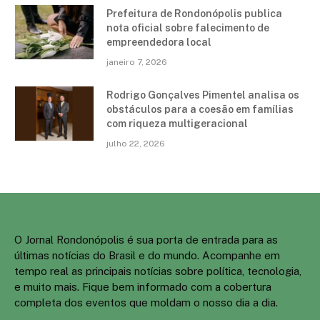
Prefeitura de Rondonópolis publica
nota oficial sobre falecimento de
empreendedora local
janeiro 7, 2026
Rodrigo Gonçalves Pimentel analisa os
obstáculos para a coesão em famílias
com riqueza multigeracional
julho 22, 2026
O Jornal Rondonópolis é sua porta de entrada para as
últimas notícias do Brasil e do mundo. Acompanhe em
tempo real as principais notícias sobre política, tecnologia,
e muito mais. Fique bem informado com a cobertura
completa dos eventos que moldam o nosso dia a dia.