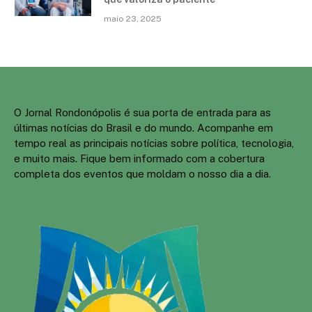
maio 23, 2025
O Jornal Rondonópolis é sua porta de entrada para as
últimas notícias do Brasil e do mundo. Acompanhe em
tempo real as principais notícias sobre política, tecnologia,
e muito mais. Fique bem informado com a cobertura
completa dos eventos que moldam o nosso dia a dia.