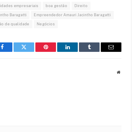
vidades empresariais
boa gestão
Direito
intho Baragatti
Empreendedor Amauri Jacintho Baragatti
ão de qualidade
Negócios
Facebook
Twitter
Pinterest
LinkedIn
Tumblr
Email
Websit