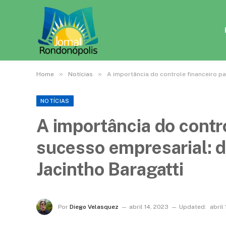
»
»
Home
Notícias
A importância do controle financeiro p
NOTÍCIAS
A importância do contro
sucesso empresarial: 
Jacintho Baragatti
Por
Diego Velasquez
abril 14, 2023
Updated:
abril