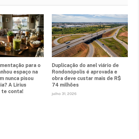
ementação para o
Duplicação do anel viário de
anhou espaço na
Rondonópolis é aprovada e
em nunca pisou
obra deve custar mais de R$
a? A Lirius
74 milhões
te conta!
julho 31, 2026