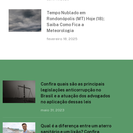
Tempo Nublado em
Rondonópolis (MT) Hoje (18);
Saiba Como Fica a
Meteorologia
fevereiro 18, 2025
Confira quais são as principais
legislações anticorrupção no
Brasil e a atuação dos advogados
no aplicação dessas leis
maio 31, 2023
Qual é a diferença entre um aterro
sanitário e um lixão? Confira