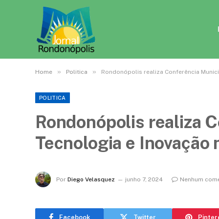
»
»
Home
Politica
Rondonópolis realiza Conferência Munici
POLITICA
Rondonópolis realiza C
Tecnologia e Inovação 
Por
Diego Velasquez
junho 7, 2024
Nenhum come
Facebook
Twitter
Pinter