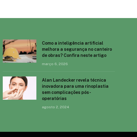
Como a inteligência artificial
melhora a segurança no canteiro
de obras? Confira neste artigo
março 6, 2026
Alan Landecker revela técnica
inovadora para uma rinoplastia
sem complicações pós-
operatórias
agosto 2, 2024