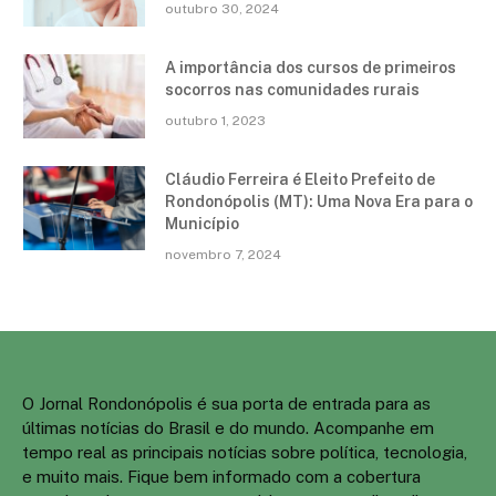
outubro 30, 2024
A importância dos cursos de primeiros
socorros nas comunidades rurais
outubro 1, 2023
Cláudio Ferreira é Eleito Prefeito de
Rondonópolis (MT): Uma Nova Era para o
Município
novembro 7, 2024
O Jornal Rondonópolis é sua porta de entrada para as
últimas notícias do Brasil e do mundo. Acompanhe em
tempo real as principais notícias sobre política, tecnologia,
e muito mais. Fique bem informado com a cobertura