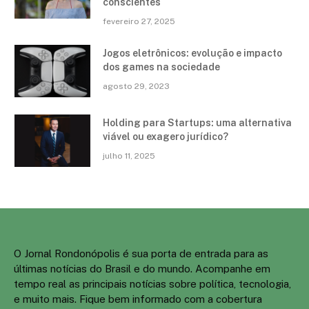
conscientes
fevereiro 27, 2025
Jogos eletrônicos: evolução e impacto
dos games na sociedade
agosto 29, 2023
Holding para Startups: uma alternativa
viável ou exagero jurídico?
julho 11, 2025
O Jornal Rondonópolis é sua porta de entrada para as
últimas notícias do Brasil e do mundo. Acompanhe em
tempo real as principais notícias sobre política, tecnologia,
e muito mais. Fique bem informado com a cobertura